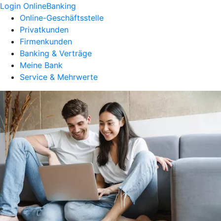
Login OnlineBanking
Online-Geschäftsstelle
Privatkunden
Firmenkunden
Banking & Verträge
Meine Bank
Service & Mehrwerte