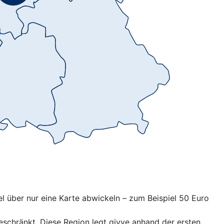
l über nur eine Karte abwickeln – zum Beispiel 50 Euro
eschränkt. Diese Region legt givve anhand der ersten