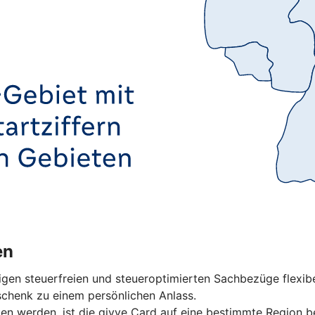
en
igen steuerfreien und steueroptimierten Sachbezüge flexibe
schenk zu einem persönlichen Anlass.
en werden, ist die givve Card auf eine bestimmte Region b